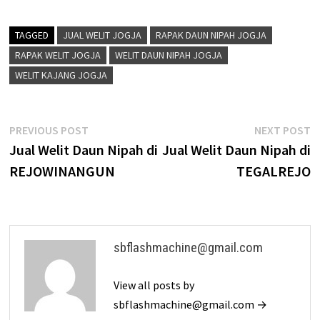
TAGGED
JUAL WELIT JOGJA
RAPAK DAUN NIPAH JOGJA
RAPAK WELIT JOGJA
WELIT DAUN NIPAH JOGJA
WELIT KAJANG JOGJA
Post
Previous
N
PREVIOUS POST
NEXT POST
post:
p
Jual Welit Daun Nipah di
Jual Welit Daun Nipah di
navigation
REJOWINANGUN
TEGALREJO
sbflashmachine@gmail.com
View all posts by
sbflashmachine@gmail.com →