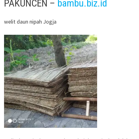
PAKUNCEN –
bambu.biz.id
welit daun nipah Jogja