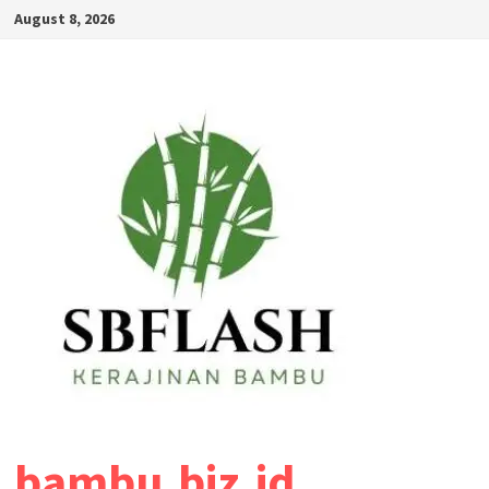
Skip
August 8, 2026
to
content
bambu.biz.id