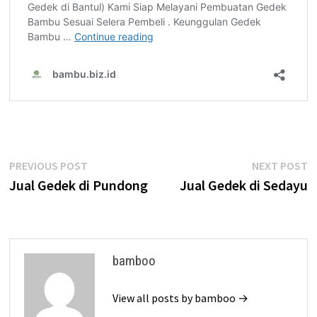
Post
Previous
N
PREVIOUS POST
NEXT POST
post:
p
Jual Gedek di Pundong
Jual Gedek di Sedayu
navigation
bamboo
View all posts by bamboo →